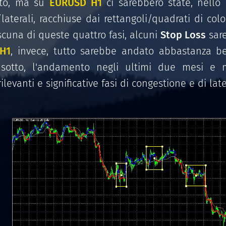
uto, ma su
EURUSD
H1
ci sarebbero state, nello
laterali, racchiuse dai rettangoli/quadrati di color
scuna di queste quattro fasi, alcuni
Stop Loss
sare
H1
, invece, tutto sarebbe andato abbastanza be
 sotto, l'andamento negli ultimi due mesi e
ilevanti e significative fasi di congestione e di late