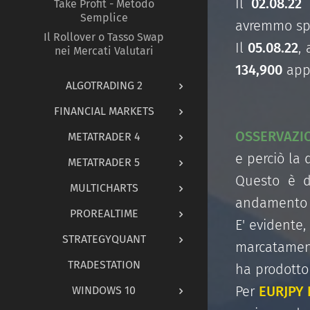
Il
02.08.22
Take Profit - Metodo
Semplice
avremmo spo
Il Rollover o Tasso Swap
Il
05.08.22
,
nei Mercati Valutari
134,900
appa
ALGOTRADING 2
FINANCIAL MARKETS
OSSERVAZI
METATRADER 4
e perciò la
METATRADER 5
Questo è do
MULTICHARTS
andamento mo
PROREALTIME
E' evidente
STRATEGYQUANT
marcatament
TRADESTATION
ha prodott
Per
EURJPY
WINDOWS 10