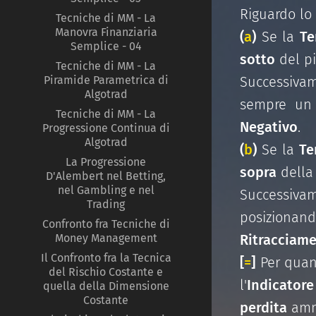
Riguardo lo
Tecniche di MM - La
Manovra Finanziaria
(
a
)
Se la
Te
Semplice - 04
sotto
del pi
Tecniche di MM - La
Successivam
Piramide Parametrica di
Algotrad
sempre un
Tecniche di MM - La
Negativo
.
Progressione Continua di
Algotrad
(
b
)
Se la
Te
La Progressione
sopra
della 
D'Alembert nel Betting,
nel Gambling e nel
Successiv
Trading
posizionan
Confronto fra Tecniche di
Ritracciame
Money Management
Il Confronto fra la Tecnica
[
=
]
Per quan
del Rischio Costante e
l'
Indicatore
quella della Dimensione
Costante
perdita
ammo