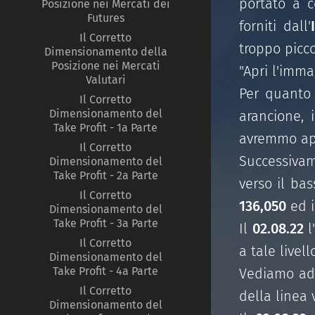
portato a 
Posizione nei Mercati dei
Futures
forniti dall'
Il Corretto
troppo picco
Dimensionamento della
Posizione nei Mercati
"Apri l'imm
Valutari
Per quanto 
Il Corretto
Dimensionamento del
arancione, 
Take Profit - 1a Parte
avremmo ape
Il Corretto
Successiva
Dimensionamento del
Take Profit - 2a Parte
verso il ba
Il Corretto
136,050
ed i
Dimensionamento del
Take Profit - 3a Parte
Il
02.08.22
l
Il Corretto
a tale livel
Dimensionamento del
Take Profit - 4a Parte
Vediamo ad
Il Corretto
della linea 
Dimensionamento del