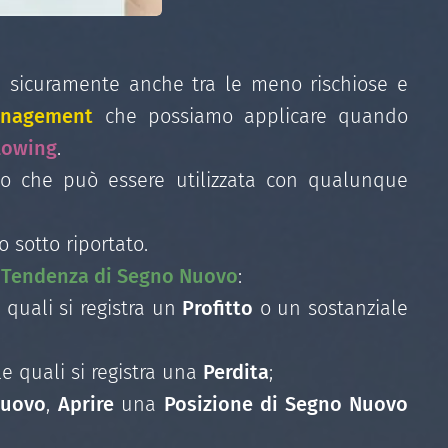
e sicuramente anche tra le meno rischiose e
anagement
che possiamo applicare quando
lowing
.
so che può essere utilizzata con qualunque
 sotto riportato.
i Tendenza di Segno Nuovo
:
 quali si registra un
Profitto
o un sostanziale
e quali si registra una
Perdita
;
Nuovo
,
Aprire
una
Posizione di Segno Nuovo