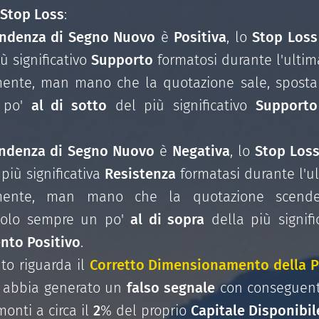
Stop Loss
:
ndenza di Segno Nuovo
è
Positiva
, lo
Stop Loss
ù significativo
Supporto
formatosi durante l'ulti
ente, man mano che la quotazione sale, spostar
 po'
al di sotto
del più significativo
Supporto
ndenza di Segno Nuovo
è
Negativa
, lo
Stop Los
più significativa
Resistenza
formatasi durante l'u
amente, man mano che la quotazione scende,
dolo sempre un po'
al di sopra
della più signifi
nto Positivo
.
to riguarda il
Corretto Dimensionamento della P
abbia generato un
falso segnale
con conseguent
nti a circa il
2
% del proprio
Capitale Disponibil