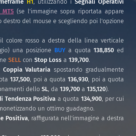
imeframe
H1
, utilizzando i
Segnali Operativi
r MT5
(se l'immagine sopra riportata appare
sto destro del mouse e scegliendo poi l'opzione
 il colore rosso a destra della linea verticale
gio) una posizione
BUY
a quota
138,850
ed
one
SELL
con
Stop Loss
a
139,700
.
a
Coppia Valutaria
spostando gradualmente
uota
137,500
, poi a quota
136,930
, poi a quota
onamenti dello
SL
, da
139,700
a
135,120
).
di Tendenza Positiva
a quota
134,900
, per cui
onetizzando un ottimo guadagno.
e Positiva
, raffigurata nell'immagine a destra