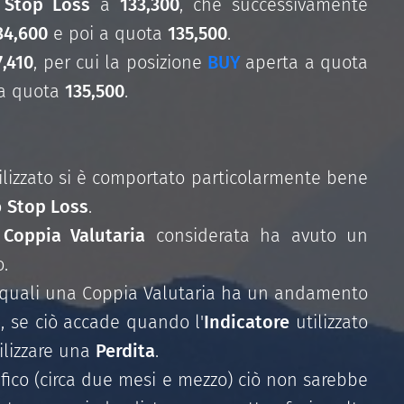
n
Stop Loss
a
133,300
, che successivamente
34,600
e poi a quota
135,500
.
7,410
, per cui la posizione
BUY
aperta a quota
, a quota
135,500
.
ilizzato si è comportato particolarmente bene
o
Stop Loss
.
a
Coppia Valutaria
considerata ha avuto un
o.
le quali una Coppia Valutaria ha un andamento
e, se ciò accade quando l'
Indicatore
utilizzato
ilizzare una
Perdita
.
rafico (circa due mesi e mezzo) ciò non sarebbe