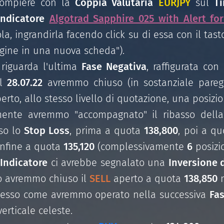
compiere con la
Coppia Valutaria
EURJPY
sul
T
Indicatore
Algotrad Sapphire 025 with Alert fo
la, ingrandirla facendo click su di essa con il ta
agine in una nuova scheda").
riguarda l'ultima
Fase Negativa
, raffigurata con
il
28.07.22
avremmo chiuso (in sostanziale pareg
rto, allo stesso livello di quotazione, una posizi
mente avremmo "accompagnato" il ribasso dell
sso lo
Stop Loss
, prima a quota
138,800
, poi a q
nfine a quota
135,120
(complessivamente
6
posizi
'
Indicatore
ci avrebbe segnalato una
Inversione 
lo avremmo chiuso il
SELL
aperto a quota
138,850
m
esso come avremmo operato nella successiva
Fas
verticale celeste.