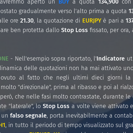
avremmo aperto un
BUY
a quota
134,900
co
stato gradualmente verso l'alto prima a quota
1
 alle ore
21.30
, la quotazione di
EURJPY
è pari a
13
re ben protetta dallo
Stop Loss
fissato, per ora
ONE
- Nell'esempio sopra riportato, l'
Indicatore
ut
 dinamica delle quotazioni non ha mai attivato un
vuto al fatto che negli ultimi dieci giorni l
lto "direzionale", prima al ribasso e poi al rialz
, però, che nelle fasi molto contrastate, durante 
e "laterale", lo
Stop Loss
a volte viene attivato 
o un
falso segnale
, porta inevitabilmente a contab
H1
, in tutto il periodo di tempo visualizzato sul g