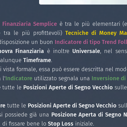
 Finanziaria Semplice
è tra le più elementari (
 tra le più profittevoli)
Tecniche di Money M
disposizione un buon
Indicatore
di tipo
Trend Fol
ovra Finanziaria
è inoltre
Universale
, nel sen
ualunque
Timeframe
.
 vista formale, essa può essere descritta nel modo
l'
Indicatore
utilizzato segnala una
Inversione d
e
tutte le
Posizioni Aperte di Segno Vecchio
sulle
re
tutte le
Posizioni Aperte di Segno Vecchio
sull
i possiede già una
Posizione Aperta di Segno 
 di fissare bene lo
Stop Loss
iniziale.