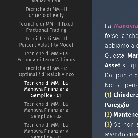
Management
Tecniche di MM - Il
Criterio di Kelly
Tecniche di MM - Il Fixed
La
Manovra
Fractional Trading
forse anche
Tecniche di MM - Il
abbiamo a 
Percent Volatility Model
Tecniche di MM - La
Questa
Man
Formula di Larry Williams
Asset
su q
Tecniche di MM - L'
Dal punto di
Optimal f di Ralph Vince
Tecniche di MM - La
Non appena 
Manovra Finanziaria
(
1
)
Chiuder
Semplice - 01
Pareggio
;
Tecniche di MM - La
Manovra Finanziaria
(
2
)
Mantene
Semplice - 02
(
3
)
Se non s
Tecniche di MM - La
Manovra Finanziaria
avendo cura
Semplice - 03