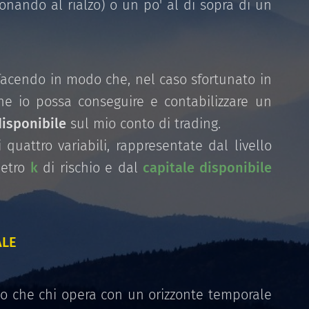
ionando al rialzo) o un po' al di sopra di un
facendo in modo che, nel caso sfortunato in
e io possa conseguire e contabilizzare un
disponibile
sul mio conto di trading.
quattro variabili, rappresentate dal livello
metro
k
di rischio e dal
capitale disponibile
ALE
etto che chi opera con un orizzonte temporale