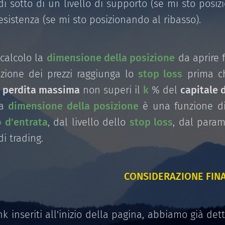
di sotto di un livello di supporto (se mi sto posiz
resistenza (se mi sto posizionando al ribasso).
calcolo la
dimensione della posizione
da aprire 
uzione dei prezzi raggiunga lo
stop loss
prima ch
a
perdita massima
non superi il
k
% del
capitale 
la
dimensione della posizione
è una funzione di 
 d'entrata
, dal livello dello
stop loss
, dal para
di trading.
CONSIDERAZIONE FIN
nk inseriti all'inizio della pagina, abbiamo già d