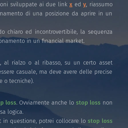
oni sviluppate ai due link
x
ed
y
, riassumo
onamento di una posizione da aprire in un
 chiaro ed incontrovertibile, la sequenza
ionamento in un financial market.
 al rialzo o al ribasso, su un certo asset
 essere casuale, ma deve avere delle precise
e o tecniche).
p loss
. Ovviamente anche lo
stop loss
non
sa logica.
t in questione, potrei collocare lo
stop loss