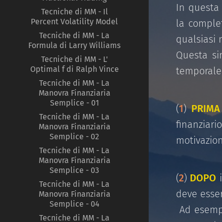
In questa
Tecniche di MM - Il
Percent Volatility Model
la comple
Tecniche di MM - La
qualsiasi 
Formula di Larry Williams
Questa si
Tecniche di MM - L'
Optimal f di Ralph Vince
temporale
Tecniche di MM - La
Manovra Finanziaria
Semplice - 01
(
1
)
PRIMA
Tecniche di MM - La
finanziari
Manovra Finanziaria
Semplice - 02
motivazion
Tecniche di MM - La
Manovra Finanziaria
Semplice - 03
(
2
)
DOPO
i
Tecniche di MM - La
deve esser
Manovra Finanziaria
Semplice - 04
Ad esempio
Tecniche di MM - La