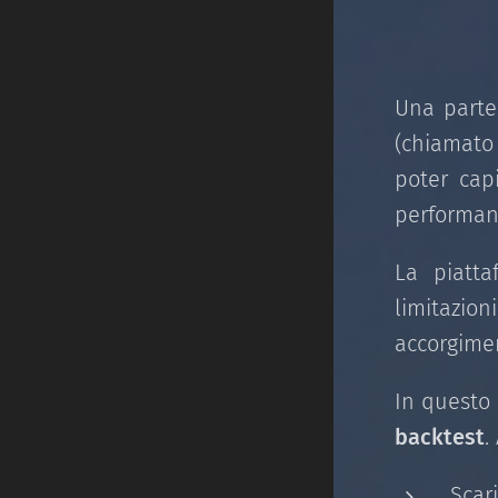
Una parte
(chiamato
poter cap
performanc
La piatt
limitazio
accorgimen
In questo 
backtest
.
Scar