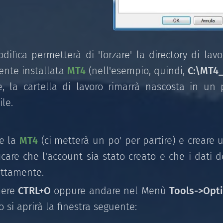
ifica permetterà di 'forzare' la directory di lav
ente installata
MT4
(nell'esempio, quindi,
C:\MT4_
e, la cartella di lavoro rimarrà nascosta in un
le.
re la
MT4
(ci metterà un po' per partire) e crear
icare che l'account sia stato creato e che i dati d
ettamente.
mere
CTRL+O
oppure andare nel Menù
Tools->Opt
 si aprirà la finestra seguente: