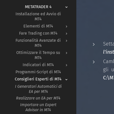
METATRADER 4
Installazione ed Avvio di
MT4
Elementi di MT4
Fare Trading con MT4
Funzionalità Avanzate di
Sett
MT4
l'in
Ottimizzare il Tempo su
MT4
Camb
Indicatori di MT4
gli 
Programmi-Script di MT4
C:\M
Consiglieri Esperti di MT4
I Generatori Automatici di
EA per MT4
Realizzare un EA per MT4
Importare un Expert
Advisor in MT4