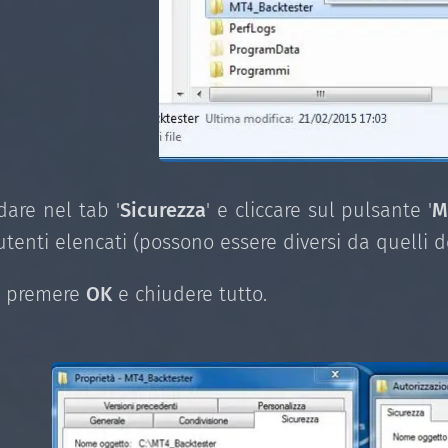
are nel tab '
Sicurezza
' e cliccare sul pulsante '
M
 utenti elencati (possono essere diversi da quelli de
e premere
OK
e chiudere tutto.