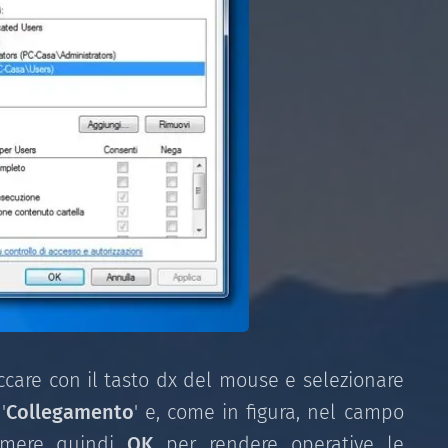
ccare con il tasto dx del mouse e selezionare
'
Collegamento
' e, come in figura, nel campo
remere quindi
OK
per rendere operative le