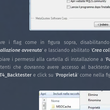
are i flag come in figura sopra, disabilitand
stallazione avvenuta
'
e lasciando abilitato
'
Crea co
iare i permessi alla cartella di installazione a '
F
utenti che dovranno avere accesso al backtester
T4_Backtester
e click su '
Proprietà
' come nella fi