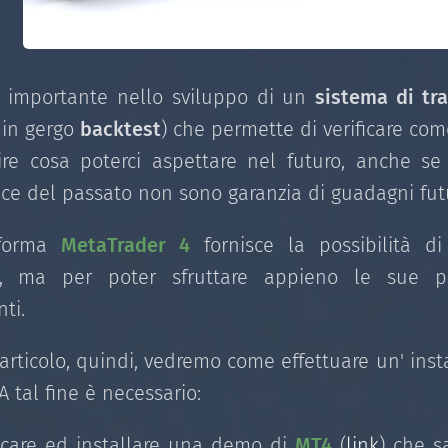
 importante nello sviluppo di un
sistema di tr
 in gergo
backtest
) che permette di verificare com
ire cosa poterci aspettare nel futuro, anche s
e del passato non sono garanzia di guadagni futu
aforma
MetaTrader 4
fornisce la possibilità d
ni, ma per poter sfruttare appieno le sue po
ti.
articolo, quindi, vedremo come effettuare un' inst
 A tal fine è necessario:
icare ed installare una demo di
MT4
(
link
) che s