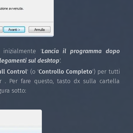
o inizialmente
'
Lancia il programma dopo
llegamenti sul desktop
'.
ull Control
' (o '
Controllo Completo
') per tutti
 . Per fare questo, tasto dx sulla cartella
gura sotto: