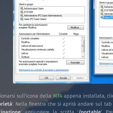
zionarsi sull'icona della
MT4
appena installata, cli
rietà
'. Nella finestra che si aprirà andare sul tab 
tinazione
' aggiungere la scritta '
/portable
'. P