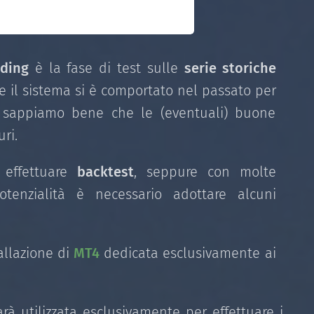
ading
è la fase di test sulle
serie storiche
e il sistema si è comportato nel passato per
e sappiamo bene che le (eventuali) buone
ri.
i effettuare
backtest
, seppure con molte
tenzialità è necessario adottare alcuni
allazione di
MT4
dedicata esclusivamente ai
arà utilizzata esclusivamente per effettuare i