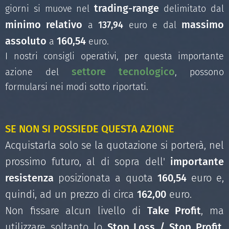
trading-range
giorni si muove nel
delimitato dal
minimo relativo
massimo
a
137,94
euro e dal
assoluto
160,54
a
euro.
I nostri consigli operativi, per questa importante
settore tecnologico
azione del
, possono
formularsi nei modi sotto riportati.
SE NON SI POSSIEDE QUESTA AZIONE
Acquistarla solo se la quotazione si porterà, nel
prossimo futuro, al di sopra dell'
importante
resistenza
posizionata a quota
160,54
euro e,
quindi, ad un prezzo di circa
162,00
euro.
Non fissare alcun livello di
Take Profit
, ma
utilizzare soltanto lo
Stop Loss / Stop Profit
,