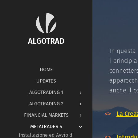
ALGOTRAD
In questa 
i principi
HOME
connetter
apparecchi
UPDATES
anche il c
ALGOTRADING 1
ALGOTRADING 2
<>
La Crea
FINANCIAL MARKETS
METATRADER 4
Installazione ed Avvio di
<>
Introdu