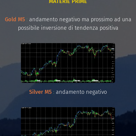
MATERIE PRIME
Gold M5
:
andamento negativo ma prossimo ad una
possibile inversione di tendenza positiva
Silver M5
:
andamento negativo