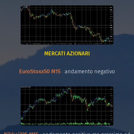
MERCATI AZIONARI
EuroStoxx50 M15
:
andamento negativo