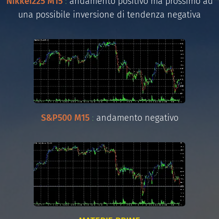
Nikkei225
M15
:
andamento positivo ma prossimo ad
una possibile inversione di tendenza negativa
S&P500 M15
:
andamento negativo