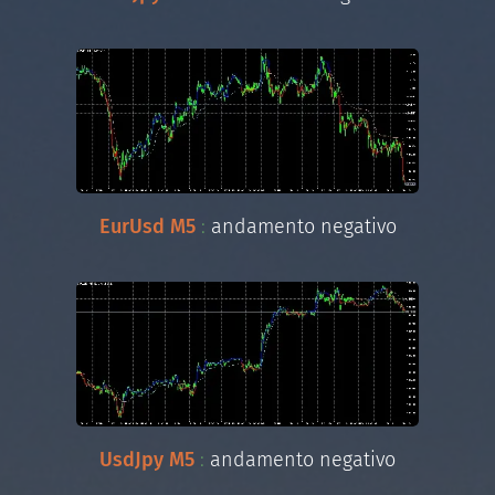
EurUsd M5
:
andamento negativo
UsdJpy M5
:
andamento negativo