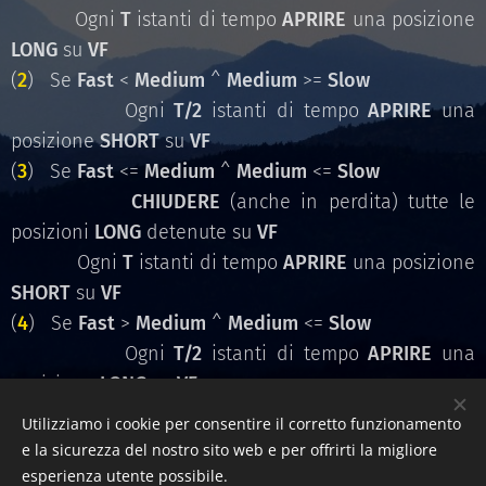
Ogni
T
istanti di tempo
APRIRE
una posizione
LONG
su
VF
(
2
) Se
Fast
<
Medium
^
Medium
>=
Slow
Ogni
T/2
istanti di tempo
APRIRE
una
posizione
SHORT
su
VF
(
3
) Se
Fast
<=
Medium
^
Medium
<=
Slow
CHIUDERE
(anche in perdita) tutte le
posizioni
LONG
detenute su
VF
Ogni
T
istanti di tempo
APRIRE
una posizione
SHORT
su
VF
(
4
) Se
Fast
>
Medium
^
Medium
<=
Slow
Ogni
T/2
istanti di tempo
APRIRE
una
posizione
LONG
su
VF
Utilizziamo i cookie per consentire il corretto funzionamento
e la sicurezza del nostro sito web e per offrirti la migliore
esperienza utente possibile.