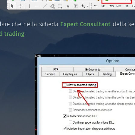
llare che nella scheda
Expert Consultant
della s
 trading
.