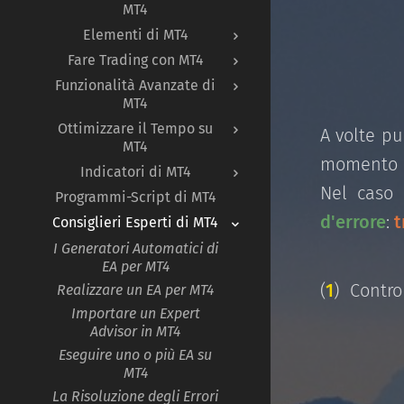
MT4
Elementi di MT4
Fare Trading con MT4
Funzionalità Avanzate di
MT4
Ottimizzare il Tempo su
A volte p
MT4
momento i
Indicatori di MT4
Nel caso 
Programmi-Script di MT4
d'errore
:
t
Consiglieri Esperti di MT4
I Generatori Automatici di
EA per MT4
(
1
) Control
Realizzare un EA per MT4
Importare un Expert
Advisor in MT4
Eseguire uno o più EA su
MT4
La Risoluzione degli Errori