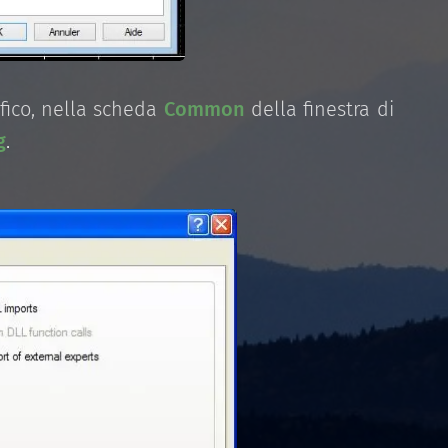
fico, nella scheda
Common
della finestra di
g
.