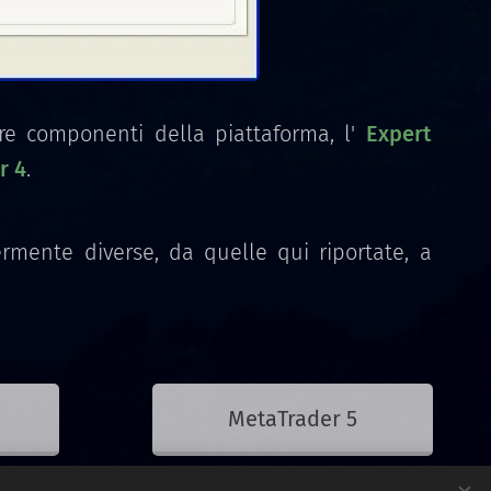
re componenti della piattaforma, l'
Expert
r 4
.
mente diverse, da quelle qui riportate, a
MetaTrader 5