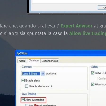
llare che, quando si allega l'
Expert Advisor
al gra
e si apre sia spuntata la casella
Allow live tradin