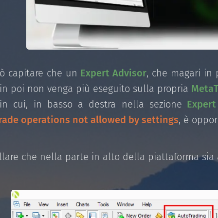
uò capitare che un
Expert Advisor
, che magari in
n poi non venga più eseguito sulla propria
MetaT
in cui, in basso a destra nella sezione
Expert
rade operations not allowed by settings
, è oppor
lare che nella parte in alto della piattaforma sia a