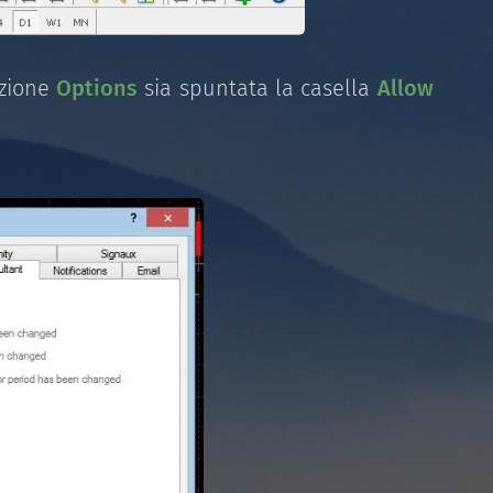
ezione
Options
sia spuntata la casella
Allow